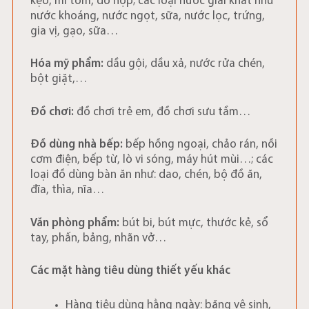
kẹo, mì tôm, đồ hộp; các loại nước giải khát như
nước khoáng, nước ngọt, sữa, nước lọc, trứng,
gia vị, gạo, sữa…
Hóa mỹ phẩm:
dầu gội, dầu xả, nước rửa chén,
bột giặt,…
Đồ chơi:
đồ chơi trẻ em, đồ chơi sưu tầm…
Đồ dùng nhà bếp:
bếp hồng ngoại, chảo rán, nồi
cơm điện, bếp từ, lò vi sóng, máy hút mùi…; các
loại đồ dùng bàn ăn như: dao, chén, bộ đồ ăn,
đĩa, thìa, nĩa…
Văn phòng phẩm:
bút bi, bút mực, thước kẻ, sổ
tay, phấn, bảng, nhãn vở…
Các mặt hàng tiêu dùng thiết yếu khác
Hàng tiêu dùng hằng ngày: băng vệ sinh,