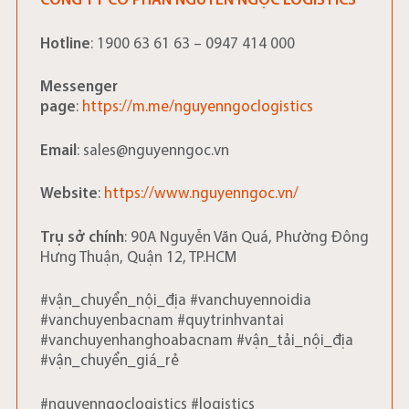
CÔNG TY CỔ PHẦN NGUYỄN NGỌC LOGISTICS
Hotline
: 1900 63 61 63 – 0947 414 000
Messenger
page
:
https://m.me/nguyenngoclogistics
Email
: sales@nguyenngoc.vn
Website
:
https://www.nguyenngoc.vn/
Trụ sở chính
: 90A Nguyễn Văn Quá, Phường Đông
Hưng Thuận, Quận 12, TP.HCM
#vận_chuyển_nội_địa #vanchuyennoidia
#vanchuyenbacnam #quytrinhvantai
#vanchuyenhanghoabacnam #vận_tải_nội_địa
#vận_chuyển_giá_rẻ
#nguyenngoclogistics #logistics