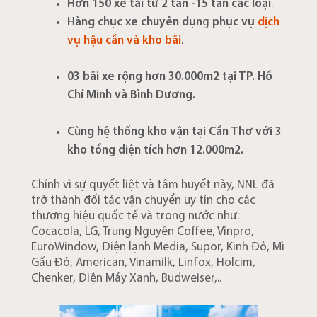
Hơn 150 xe tải từ 2 tấn -15 tấn các loại
.
Hàng chục xe chuyên dụn
g
phục vụ
dịch
vụ hậu cần và kho bãi
.
03 bãi xe rộng hơn 30.000m2 tại TP. Hồ
Chí Minh và Bình Dương.
Cùng hệ thống kho vận tại Cần Thơ với 3
kho tổng diện tích hơn 12.000m2.
Chính vì sự quyết liệt và tâm huyết này, NNL đã
trở thành đối tác vận chuyển uy tín cho các
thương hiệu quốc tế và trong nước như:
Cocacola, LG, Trung Nguyên Coffee, Vinpro,
EuroWindow, Điện lạnh Media, Supor, Kinh Đô, Mì
Gấu Đỏ, American, Vinamilk, Linfox, Holcim,
Chenker, Điện Máy Xanh, Budweiser,..