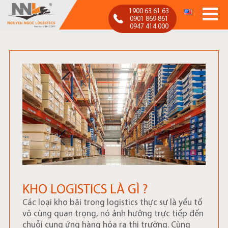
1900 63 61 63
0901 869 861
0947 414 000
Nguyen Ngoc Logistics
Nguyễn Ngọc Logistics
KHO LOGISTICS LÀ GÌ ?
Các loại kho bãi trong logistics thực sự là yếu tố
vô cùng quan trọng, nó ảnh hưởng trực tiếp đến
chuỗi cung ứng hàng hóa ra thị trường. Cùng