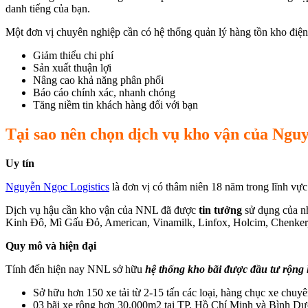
danh tiếng của bạn.
Một đơn vị chuyên nghiệp cần có hệ thống quản lý hàng tồn kho điện
Giảm thiểu chi phí
Sản xuất thuận lợi
Nâng cao khả năng phân phối
Báo cáo chính xác, nhanh chóng
Tăng niềm tin khách hàng đối với bạn
Tại sao nên chọn dịch vụ kho vận của Nguy
Uy tín
Nguyễn Ngọc Logistics
là đơn vị có thâm niên 18 năm trong lĩnh vực
Dịch vụ hậu cần kho vận của NNL đã được
tin tưởng
sử dụng của nh
Kinh Đô, Mì Gấu Đỏ, American, Vinamilk, Linfox, Holcim, Chenke
Quy mô và hiện đại
Tính đến hiện nay NNL sở hữu
hệ thống kho bãi được đầu tư rộng lớ
Sở hữu hơn 150 xe tải từ 2-15 tấn các loại, hàng chục xe chuy
03 bãi xe rộng hơn 30.000m2 tại TP. Hồ Chí Minh và Bình Dư