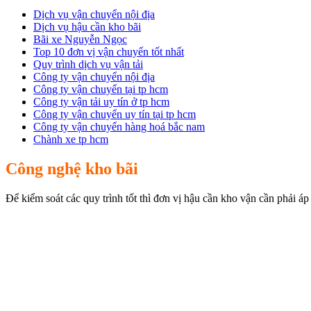
Dịch vụ vận chuyển nội địa
Dịch vụ hậu cần kho bãi
Bãi xe Nguyễn Ngọc
Top 10 đơn vị vận chuyển tốt nhất
Quy trình dịch vụ vận tải
Công ty vận chuyển nội địa
Công ty vận chuyển tại tp hcm
Công ty vận tải uy tín ở tp hcm
Công ty vận chuyển uy tín tại tp hcm
Công ty vận chuyển hàng hoá bắc nam
Chành xe tp hcm
Công nghệ kho bãi
Để kiểm soát các quy trình tốt thì đơn vị hậu cần kho vận cần phải