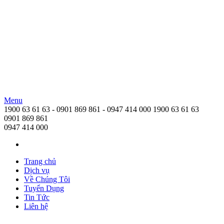
Menu
Nguyễn Ngọc Logistics
1900 63 61 63 - 0901 869 861 - 0947 414 000
1900 63 61 63
Nguyen Ngoc Logistics
0901 869 861
0947 414 000
Trang chủ
Dịch vụ
Về Chúng Tôi
Tuyển Dụng
Tin Tức
Liên hệ