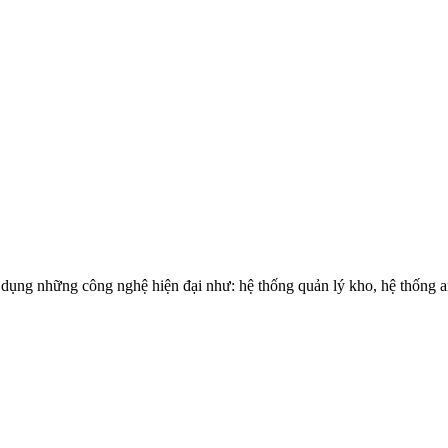
 áp dụng những công nghệ hiện đại như: hệ thống quản lý kho, hệ thố