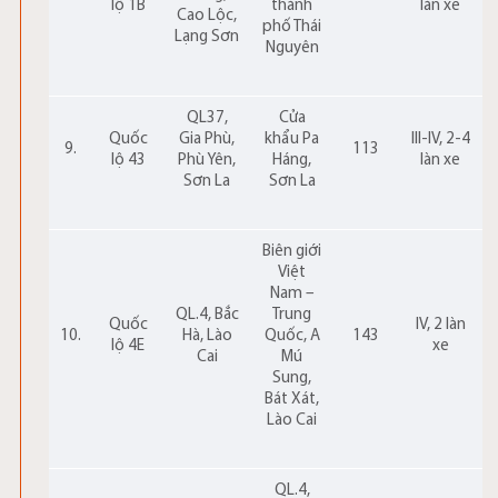
lộ 1B
thành
làn xe
Cao Lộc,
phố Thái
Lạng Sơn
Nguyên
QL37,
Cửa
Quốc
Gia Phù,
khẩu Pa
III-IV, 2-4
9.
113
lộ 43
Phù Yên,
Háng,
làn xe
Sơn La
Sơn La
Biên giới
Việt
Nam –
QL.4, Bắc
Trung
Quốc
IV, 2 làn
10.
Hà, Lào
Quốc, A
143
lộ 4E
xe
Cai
Mú
Sung,
Bát Xát,
Lào Cai
QL.4,