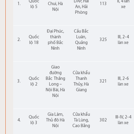
Quốc
DAP, Hải
II, 4 làn
1.
Chui, Hà
113
lộ 5
An, Hải
xe
Nội
Phòng
Đại Phúc,
Cầu Bắc
Quốc
thành
Luân,
III, 2-4
2.
325
lộ 18
phố Bắc
Quảng
làn xe
Ninh
Ninh
Giao
đường
Cửa khẩu
Quốc
Bắc
Thăng
Thanh
III, 2-6
3.
321
lộ 2
Long
–
Thủy, Hà
làn xe
Nội Bài, Hà
Giang
Nội
Gia Lâm,
Cửa khẩu
Quốc
III-IV, 2-4
4.
Thủ đô Hà
Tà Lùng,
302
lộ 3
làn xe
Nội
Cao Bằng