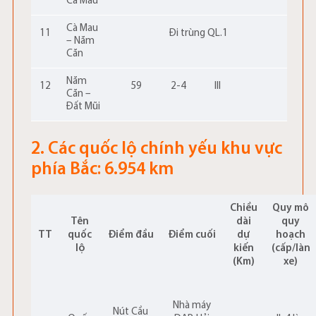
Cà Mau
Cà Mau
11
Đi trùng QL.1
– Năm
Căn
Năm
12
59
2-4
III
Căn –
Đất Mũi
2. Các quốc lộ chính yếu khu vực
phía Bắc: 6.954 km
Chiều
Quy mô
Tên
dài
quy
TT
quốc
Điểm đầu
Điểm cuối
dự
hoạch
lộ
kiến
(cấp/làn
(Km)
xe)
Nhà máy
Nút Cầu