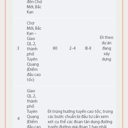
đến Chợ
Mới, Bắc
Kạn
Chợ
Mới, Bắc
Kạn –
Đi theo
Giao
dự án
QL.2,
3
80
2-4
III-II
đang
thành
xây
phố
Tuyên
dựng
Quang
(Điểm
đầu cao
tốc)
Giao
QL.2,
thành
phố
Tuyên
Đi trùng hướng tuyến cao tốc, trong
Quang
các bước chuẩn bị đầu tư cần xem
4
(Điểm
xét cụ thể các đoạn tận dụng đường
đầu cao
tuyến đường giai đoạn 1 hay phải