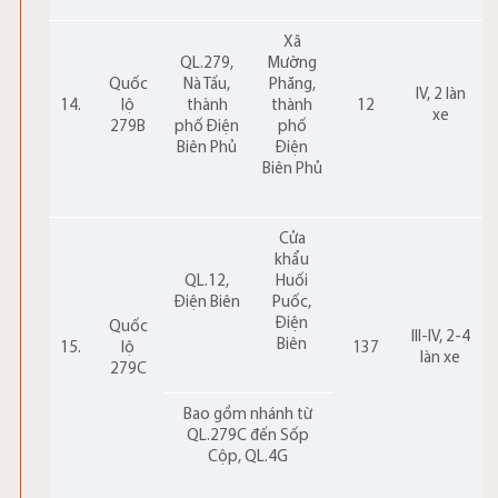
Xã
QL.279,
Mường
Quốc
Nà Tấu,
Phăng,
IV, 2 làn
14.
lộ
thành
thành
12
xe
279B
phố Điện
phố
Biên Phủ
Điện
Biên Phủ
Cửa
khẩu
QL.12,
Huối
Điện Biên
Puốc,
Điện
Quốc
III-IV, 2-4
Biên
15.
lộ
137
làn xe
279C
Bao gồm nhánh từ
QL.279C đến Sốp
Cộp, QL.4G