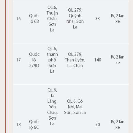
QL.6,
QL.279,
Thuận
Quốc
Quỳnh
IV, 2 làn
16.
Châu,
33
lộ 6B
Nhai, Sơn
xe
Sơn
La
La
QL.6,
Quốc
thành
QL.279,
IV, 2 làn
17.
lộ
phố
Than Uyên,
140
xe
279D
Sơn
Lai Châu
La
QL.6,
Tà
Làng,
QL.6, Cò
Yên
Nòi, Mai
Châu,
Sơn, Sơn La
Sơn
Quốc
IV, 2 làn
La
18.
70
lộ 6C
xe