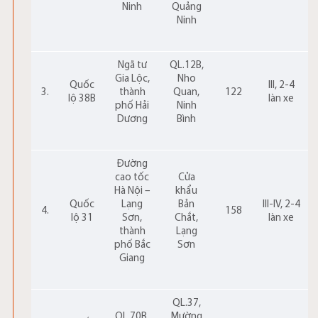
Ninh
Quảng
Ninh
Ngã tư
QL.12B,
Gia Lộc,
Nho
Quốc
III, 2-4
3.
thành
Quan,
122
lộ 38B
làn xe
phố Hải
Ninh
Dương
Bình
Đường
cao tốc
Cửa
Hà Nội –
khẩu
Quốc
Lạng
Bản
III-IV, 2-4
4.
158
lộ 31
Sơn,
Chắt,
làn xe
thành
Lạng
phố Bắc
Sơn
Giang
QL.37,
QL.70B,
Mường