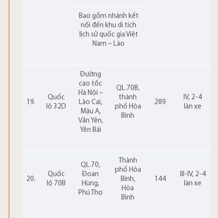
Bao gồm nhánh kết
nối đến khu di tích
lịch sử quốc gia Việt
Nam – Lào
Đường
cao tốc
QL.70B,
Hà Nội –
Quốc
thành
IV, 2-4
19.
Lào Cai,
289
lộ 32D
phố Hòa
làn xe
Mậu A,
Bình
Văn Yên,
Yên Bái
Thành
QL.70,
phố Hòa
Quốc
Đoan
III-IV, 2-4
20.
Bình,
144
lộ 70B
Hùng,
làn xe
Hòa
Phú Thọ
Bình