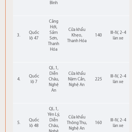
Bình
Cảng
Hới,
Cửa khẩu
Quốc
Sầm
III-IV, 2-4
3.
Khẹo,
140
lộ 47
Sơn,
làn xe
Thanh Hóa
Thanh
Hóa
QL.1,
Diễn
Cửa khẩu
Quốc
III-IV, 2-4
4.
Châu,
Nậm Cắn,
225
lộ 7
làn xe
Nghệ
Nghệ An
An
QL.1,
Yên Lý,
Cửa khẩu
Quốc
Diễn
III-IV, 2-4
5.
Thông Thụ,
160
lộ 48
Châu,
làn xe
Nghệ An
Nghệ