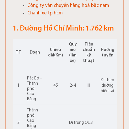
Công ty vận chuyển hàng hoá bắc nam
Chành xe tp hcm
1. Đường Hồ Chí Minh: 1.762 km
Quy
Tiêu
Chiều
mô
chuẩn
Hướng
TT
Đoạn
dài(Km)
(làn
kỹ
tuyến
xe)
thuật
Pác Bó –
Đi theo
Thành
1
45
2-4
III
đường
phố
hiện tại
Cao
Bằng
Thành
phố
Cao
2
Đi trùng QL.3
Bằng