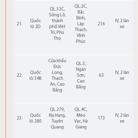
QL.2C,
QL.32C,
Bắc
Sông Lô,
Bình,
Quốc
thành
IV, 2 làn
21.
Lập
216
lộ 2D
phố Việt
xe
Thạch,
Trì, Phú
Vĩnh
Thọ
Phúc
Cửa khẩu
QL.3,
Đức
Ngân
Quốc
Long,
IV, 2 làn
22.
Sơn,
65
lộ 34B
Thạch
xe
Cao
An, Cao
Bằng
Bằng
QL.279,
QL.4C,
Quốc
Na Hang,
Mèo
IV, 2 làn
23.
173
lộ 280
Tuyên
Vạc, Hà
xe
Quang
Giang