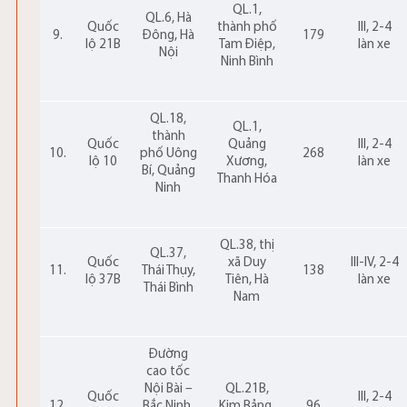
QL.1,
QL.6, Hà
Quốc
thành phố
III, 2-4
9.
Đông, Hà
179
lộ 21B
Tam Điệp,
làn xe
Nội
Ninh Bình
QL.18,
QL.1,
thành
Quốc
Quảng
III, 2-4
10.
phố Uông
268
lộ 10
Xương,
làn xe
Bí, Quảng
Thanh Hóa
Ninh
QL.38, thị
QL.37,
Quốc
xã Duy
III-IV, 2-4
11.
Thái Thụy,
138
lộ 37B
Tiên, Hà
làn xe
Thái Bình
Nam
Đường
cao tốc
Nội Bài –
QL.21B,
Quốc
III, 2-4
12.
Bắc Ninh,
Kim Bảng,
96