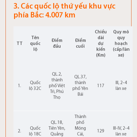
3. Các quốc lộ thứ yếu khu vực
phía Bắc: 4.007 km
Chiều
Quy mô
Tên
dài
quy
Điểm
Điểm
TT
quốc
dự
hoạch
đầu
cuối
lộ
kiến
(cấp/làn
(Km)
xe)
QL.2,
QL.37,
thành
Quốc
thành
III, 2-4
1.
phố Việt
117
lộ 32C
phố Yên
làn xe
Trì, Phú
Bái
Thọ
Thành
QL.18,
phố
Quốc
Tiên Yên,
Móng
III-IV, 2-4
2.
129
lộ 18C
Quảng
Cái,
làn xe