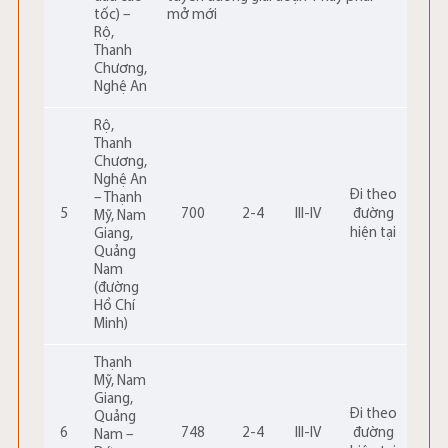
tốc) –
mở mới
Rộ,
Thanh
Chương,
Nghệ An
Rộ,
Thanh
Chương,
Nghệ An
Đi theo
– Thạnh
5
700
2-4
III-IV
đường
Mỹ, Nam
hiện tại
Giang,
Quảng
Nam
(đường
Hồ Chí
Minh)
Thạnh
Mỹ, Nam
Giang,
Đi theo
Quảng
6
748
2-4
III-IV
đường
Nam –