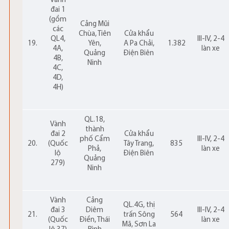
Vành
đai 1
(gồm
Cảng Mũi
các
Chùa, Tiên
Cửa khẩu
QL4,
III-IV, 2-4
19.
Yên,
A Pa Chải,
1.382
4A,
làn xe
Quảng
Điện Biên
4B,
Ninh
4C,
4D,
4H)
QL.18,
Vành
thành
đai 2
Cửa khẩu
phố Cẩm
III-IV, 2-4
20.
(Quốc
Tây Trang,
835
Phả,
làn xe
lộ
Điện Biên
Quảng
279)
Ninh
Vành
Cảng
QL.4G, thị
đai 3
Diêm
III-IV, 2-4
21.
trấn Sông
564
(Quốc
Điền, Thái
làn xe
Mã, Sơn La