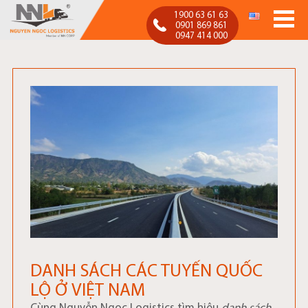
1900 63 61 63
0901 869 861
0947 414 000
Nguyen Ngoc Logistics
Nguyễn Ngọc Logistics
DANH SÁCH CÁC TUYẾN QUỐC
LỘ Ở VIỆT NAM