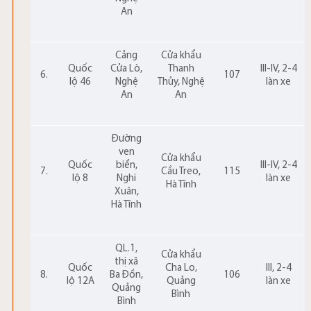
An
Cảng
Cửa khẩu
Quốc
Cửa Lò,
Thanh
III-IV, 2-4
6.
107
lộ 46
Nghệ
Thủy, Nghệ
làn xe
An
An
Đường
ven
Cửa khẩu
Quốc
biển,
III-IV, 2-4
7.
Cầu Treo,
115
lộ 8
Nghi
làn xe
Hà Tĩnh
Xuân,
Hà Tĩnh
QL.1,
Cửa khẩu
thị xã
Quốc
Cha Lo,
III, 2-4
8.
Ba Đồn,
106
lộ 12A
Quảng
làn xe
Quảng
Bình
Bình