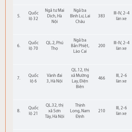
Ngã tư Mai
Ngã ba
Quốc
III-IV, 2-4
5.
Dịch, Hà
Bình Lư, Lai
383
lộ 32
làn xe
Nội
Châu
Ngã ba
Quốc
QL.2, Phú
III-IV, 2-4
6.
Bản Phiệt,
200
lộ 70
Thọ
làn xe
Lào Cai
QL.12, thị
Quốc
Vành đai
xã Mường
III, 2-6
7.
466
lộ 6
3, Hà Nội
Lay, Điện
làn xe
Biên
QL.32, thị
Thịnh
Quốc
III, 2-6
8.
xã Sơn
Long, Nam
210
lộ 21
làn xe
Tây, Hà Nội
Định