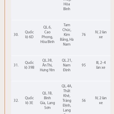
Hòa
Bình
Tam
QL.6,
Chúc,
Quốc
Cao
IV, 2 làn
30.
Kim
76
lộ 6D
Phong,
xe
Bảng, Hà
Hòa Bình
Nam
QL.38,
QL.21,
Quốc
III, 2-4
31.
Ân Thi,
Nam
95
lộ 39B
làn xe
Hưng Yên
Định
QL.4A,
Thất
QL.1B,
Khê,
Quốc
Bình
IV, 2 làn
32.
Tràng
56
lộ 3E
Gia,
Lạng
xe
Định,
Sơn
Lạng