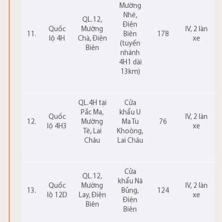
Mường
Nhé,
QL.12,
Điện
Quốc
Mường
IV, 2 làn
11.
Biên
178
lộ 4H
Chà, Điện
xe
(tuyến
Biên
nhánh
4H1 dài
13km)
QL.4H tại
Cửa
Pắc Ma,
khẩu U
Quốc
IV, 2 làn
12.
Mường
Ma Tu
76
lộ 4H3
xe
Tè, Lai
Khoòng,
Châu
Lai Châu
Cửa
QL.12,
khẩu Nà
Quốc
Mường
IV, 2 làn
13.
Bủng,
124
lộ 12D
Lay, Điện
xe
Điện
Biên
Biên