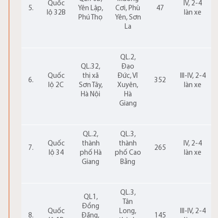
Quốc
IV, 2-4
5.
Yên Lập,
Cơi, Phù
47
lộ 32B
làn xe
Phú Thọ
Yên, Sơn
La
QL.2,
QL.32,
Đạo
Quốc
thị xã
Đức, Vĩ
III-IV, 2-4
6.
352
lộ 2C
Sơn Tây,
Xuyên,
làn xe
Hà Nội
Hà
Giang
QL.2,
QL.3,
Quốc
thành
thành
IV, 2-4
7.
265
lộ 34
phố Hà
phố Cao
làn xe
Giang
Bằng
QL.3,
QL1,
Tân
Đồng
Quốc
Long,
III-IV, 2-4
8.
Đăng,
145