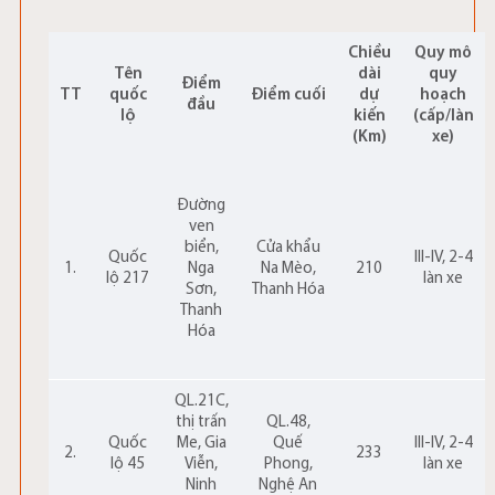
Chiều
Quy mô
Tên
dài
quy
Điểm
TT
quốc
Điểm cuối
dự
hoạch
đầu
lộ
kiến
(cấp/làn
(Km)
xe)
Đường
ven
biển,
Cửa khẩu
Quốc
III-IV, 2-4
1.
Nga
Na Mèo,
210
lộ 217
làn xe
Sơn,
Thanh Hóa
Thanh
Hóa
QL.21C,
thị trấn
QL.48,
Quốc
Me, Gia
Quế
III-IV, 2-4
2.
233
lộ 45
Viễn,
Phong,
làn xe
Ninh
Nghệ An