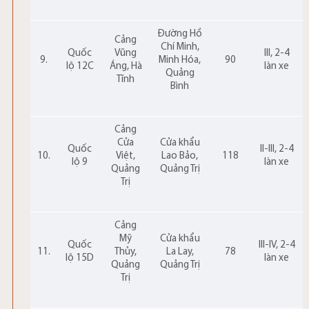
Đường Hồ
Cảng
Chí Minh,
Quốc
Vũng
III, 2-4
9.
Minh Hóa,
90
lộ 12C
Áng, Hà
làn xe
Quảng
Tĩnh
Bình
Cảng
Cửa
Cửa khẩu
Quốc
II-III, 2-4
10.
Việt,
Lao Bảo,
118
lộ 9
làn xe
Quảng
Quảng Trị
Trị
Cảng
Mỹ
Cửa khẩu
Quốc
III-IV, 2-4
11.
Thủy,
La Lay,
78
lộ 15D
làn xe
Quảng
Quảng Trị
Trị