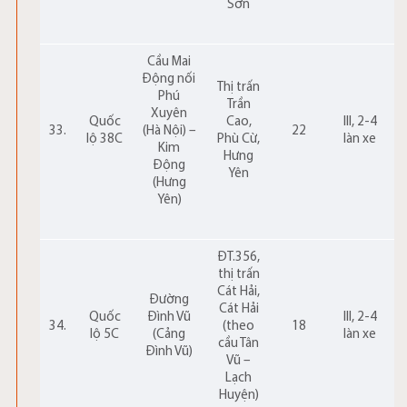
Sơn
Cầu Mai
Động nối
Thị trấn
Phú
Trần
Xuyên
Quốc
Cao,
III, 2-4
33.
(Hà Nội) –
22
lộ 38C
Phù Cừ,
làn xe
Kim
Hưng
Động
Yên
(Hưng
Yên)
ĐT.356,
thị trấn
Cát Hải,
Đường
Cát Hải
Quốc
Đình Vũ
III, 2-4
34.
(theo
18
lộ 5C
(Cảng
làn xe
cầu Tân
Đình Vũ)
Vũ –
Lạch
Huyện)