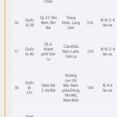
Châu
QL.37, Yên
Tràng
Quốc
III-IV, 2-4
16.
Bình, Yên
Định,
Lạng
316
lộ 3B
làn xe
Bái
Sơn
QL.6,
Cửa khẩu
Quốc
thành
III-IV, 2-4
17.
Nậm Lạnh,
154
lộ 4G
phố Sơn
làn xe
Sơn La
La
Đường
cao tốc
Quốc
Vành đai
Bắc-Nam
III, 4-6
18.
lộ
104
3, Hà Nội
phía Đông,
làn xe
21C
Yên Mô,
Ninh Bình