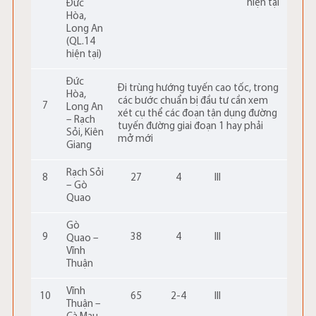
hiện tại
Đức
Hòa,
Long An
(QL.14
hiện tại)
Đức
Đi trùng hướng tuyến cao tốc, trong
Hòa,
các bước chuẩn bị đầu tư cần xem
7
Long An
xét cụ thể các đoạn tận dụng đường
– Rạch
tuyến đường giai đoạn 1 hay phải
Sỏi, Kiên
mở mới
Giang
Rạch Sỏi
8
27
4
III
– Gò
Quao
Gò
9
38
4
III
Quao –
Vĩnh
Thuận
Vĩnh
10
65
2-4
III
Thuận –