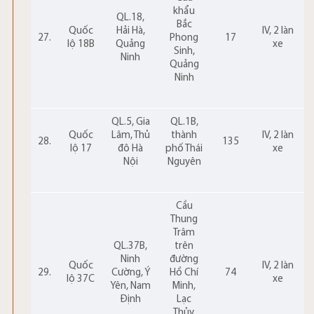
khẩu
QL.18,
Bắc
Quốc
Hải Hà,
IV, 2 làn
27.
Phong
17
lộ 18B
Quảng
xe
Sinh,
Ninh
Quảng
Ninh
QL.5, Gia
QL.1B,
Quốc
Lâm, Thủ
thành
IV, 2 làn
28.
135
lộ 17
đô Hà
phố Thái
xe
Nội
Nguyên
Cầu
Thung
Trâm
QL.37B,
trên
Ninh
đường
Quốc
IV, 2 làn
29.
Cường, Ý
Hồ Chí
74
lộ 37C
xe
Yên, Nam
Minh,
Định
Lạc
Thủy,