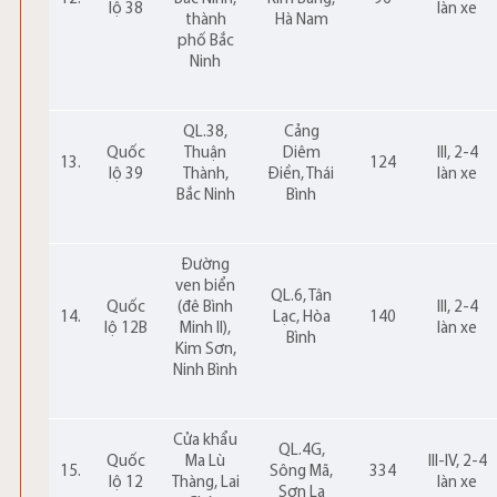
lộ 38
làn xe
thành
Hà Nam
phố Bắc
Ninh
QL.38,
Cảng
Quốc
Thuận
Diêm
III, 2-4
13.
124
lộ 39
Thành,
Điền, Thái
làn xe
Bắc Ninh
Bình
Đường
ven biển
QL.6, Tân
Quốc
(đê Bình
III, 2-4
14.
Lạc, Hòa
140
lộ 12B
Minh II),
làn xe
Bình
Kim Sơn,
Ninh Bình
Cửa khẩu
QL.4G,
Quốc
Ma Lù
III-IV, 2-4
15.
Sông Mã,
334
lộ 12
Thàng, Lai
làn xe
Sơn La