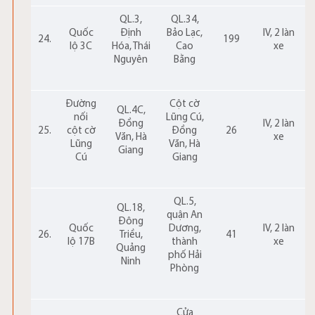
QL.3,
QL.34,
Quốc
Định
Bảo Lạc,
IV, 2 làn
24.
199
lộ 3C
Hóa, Thái
Cao
xe
Nguyên
Bằng
Đường
Cột cờ
QL.4C,
nối
Lũng Cú,
Đồng
IV, 2 làn
25.
cột cờ
Đồng
26
Văn, Hà
xe
Lũng
Văn, Hà
Giang
Cú
Giang
QL.5,
QL.18,
quận An
Đông
Quốc
Dương,
IV, 2 làn
26.
Triều,
41
lộ 17B
thành
xe
Quảng
phố Hải
Ninh
Phòng
Cửa