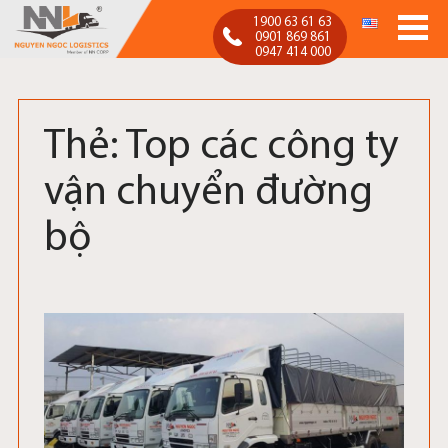
1900 63 61 63
0901 869 861
0947 414 000
Nguyen Ngoc Logistics
Nguyễn Ngọc Logistics
Thẻ:
Top các công ty
vận chuyển đường
bộ