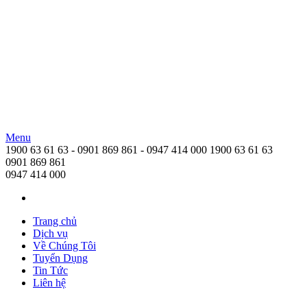
Menu
Nguyễn Ngọc Logistics
1900 63 61 63 - 0901 869 861 - 0947 414 000
1900 63 61 63
Nguyen Ngoc Logistics
0901 869 861
0947 414 000
Trang chủ
Dịch vụ
Về Chúng Tôi
Tuyển Dụng
Tin Tức
Liên hệ